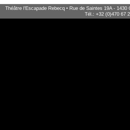
Théâtre l'Escapade Rebecq • Rue de Saintes 19A - 1430 Qu
Tél.: +32 (0)470 67 