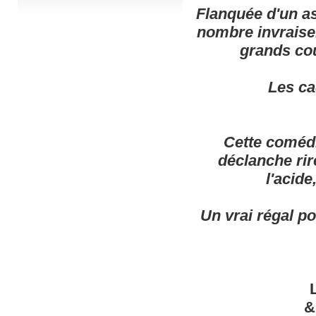
Flanquée d'un as
nombre invraisem
grands cou
Les ca
Cette comédi
déclanche rire
l'acide
Un vrai régal p
&