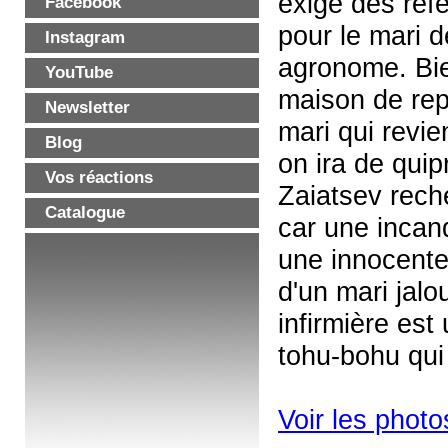
exige des réfé
Facebook
pour le mari d
Instagram
agronome. Bien
YouTube
maison de rep
Newsletter
mari qui revie
Blog
on ira de qui
Vos réactions
Zaiatsev rech
Catalogue
car une incand
une innocente 
d'un mari jal
infirmière est
tohu-bohu qui
Voir les photo