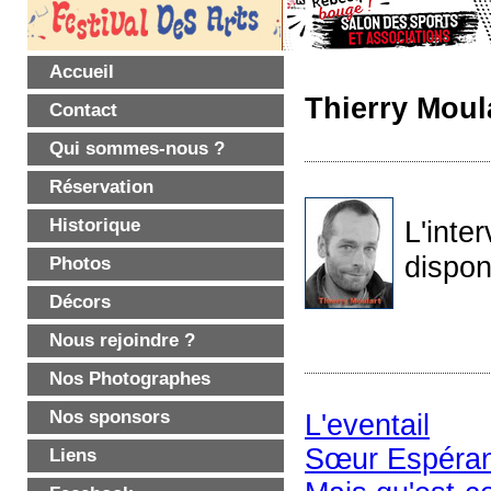
Accueil
Thierry Moul
Contact
Qui sommes-nous ?
Réservation
Historique
L'inte
dispon
Photos
Décors
Nous rejoindre ?
Nos Photographes
Nos sponsors
L'eventail
Sœur Espéra
Liens