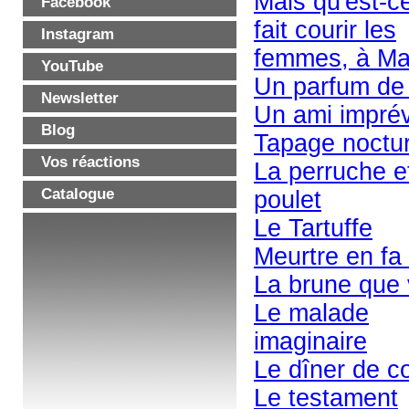
Mais qu'est-c
Facebook
fait courir les
Instagram
femmes, à Ma
YouTube
Un parfum de 
Newsletter
Un ami impré
Blog
Tapage noctu
Vos réactions
La perruche et
Catalogue
poulet
Le Tartuffe
Meurtre en fa
La brune que 
Le malade
imaginaire
Le dîner de c
Le testament